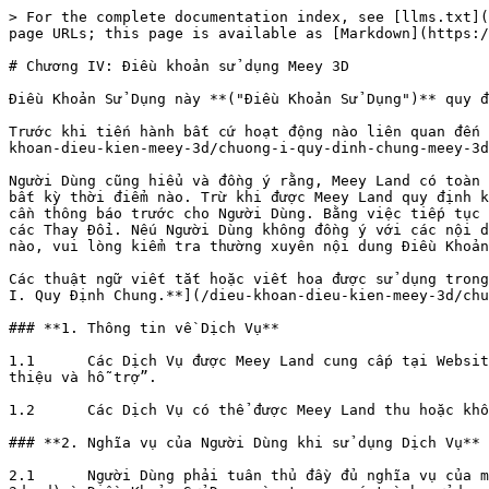
> For the complete documentation index, see [llms.txt](
page URLs; this page is available as [Markdown](https:/
# Chương IV: Điều khoản sử dụng Meey 3D

Điều Khoản Sử Dụng này **("Điều Khoản Sử Dụng")** quy đ
Trước khi tiến hành bất cứ hoạt động nào liên quan đến 
khoan-dieu-kien-meey-3d/chuong-i-quy-dinh-chung-meey-3d
Người Dùng cũng hiểu và đồng ý rằng, Meey Land có toàn 
bất kỳ thời điểm nào. Trừ khi được Meey Land quy định k
cần thông báo trước cho Người Dùng. Bằng việc tiếp tục 
các Thay Đổi. Nếu Người Dùng không đồng ý với các nội d
nào, vui lòng kiểm tra thường xuyên nội dung Điều Khoản
Các thuật ngữ viết tắt hoặc viết hoa được sử dụng trong
I. Quy Định Chung.**](/dieu-khoan-dieu-kien-meey-3d/chu
### **1. Thông tin về Dịch Vụ**

1.1      Các Dịch Vụ được Meey Land cung cấp tại Websit
thiệu và hỗ trợ”.

1.2      Các Dịch Vụ có thể được Meey Land thu hoặc khô
### **2. Nghĩa vụ của Người Dùng khi sử dụng Dịch Vụ**

2.1      Người Dùng phải tuân thủ đầy đủ nghĩa vụ của m