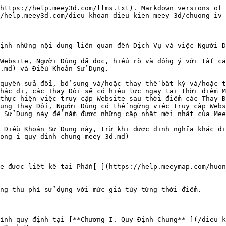
https://help.meey3d.com/llms.txt). Markdown versions of 
/help.meey3d.com/dieu-khoan-dieu-kien-meey-3d/chuong-iv-
ịnh những nội dung liên quan đến Dịch Vụ và việc Người D
Website, Người Dùng đã đọc, hiểu rõ và đồng ý với tất cả
.md) và Điều Khoản Sử Dụng.

quyền sửa đổi, bổ sung và/hoặc thay thế bất kỳ và/hoặc t
hác đi, các Thay Đổi sẽ có hiệu lực ngay tại thời điểm M
thực hiện việc truy cập Website sau thời điểm các Thay Đ
ung Thay Đổi, Người Dùng có thể ngừng việc truy cập Webs
 Sử Dụng này để nắm được những cập nhật mới nhất của Mee
 Điều Khoản Sử Dụng này, trừ khi được định nghĩa khác đi
ong-i-quy-dinh-chung-meey-3d.md)

e được liệt kê tại Phần[ ](https://help.meeymap.com/huon
ng thu phí sử dụng với mức giá tùy từng thời điểm.

ình quy định tại [**Chương I. Quy Định Chung** ](/dieu-