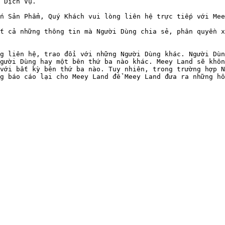
 Dịch Vụ.

n Sản Phẩm, Quý Khách vui lòng liên hệ trực tiếp với Mee
t cả những thông tin mà Người Dùng chia sẻ, phân quyền x
g liên hệ, trao đổi với những Người Dùng khác. Người Dùn
gười Dùng hay một bên thứ ba nào khác. Meey Land sẽ khôn
với bất kỳ bên thứ ba nào. Tuy nhiên, trong trường hợp N