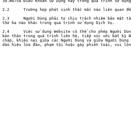
3d.md)và Điều Khoản Sử Dụng này trong quá trình sử dụng
2.2      Trường hợp phát sinh thắc mắc nào liên quan đế
2.3      Người Dùng phải tự chịu trách nhiệm bảo mật tấ
thứ ba nào khác trong quá trình sử dụng Dịch Vụ.

2.4      Việc sử dụng Website có thể cho phép Người Dùn
bản thân trong quá trình liên hệ, tiếp xúc với bất kỳ N
chấp, khiếu nại giữa các Người Dùng và giữa Người Dùng 