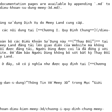
documentation pages are available by appending `.md` to 
dieu-khoan-su-dung-meey-3d.md).

ùng sử dụng Dịch Vụ do Meey Land cung cấp.

 các nội dung tại [**Chương I. Quy Định Chung**](/dieu-
oàn bộ các Điều Khoản Sử Dụng này **(“Thay Đổi”)** tại 
eey Land đăng tải lên giao diện của Website mà không 
ổi được đăng tải, Người Dùng được coi là đã đồng ý với 
ite. Để đảm bảo Người Dùng không bỏ sót bất kỳ Thay Đổi 
y Land.

 ở đây, sẽ có ý nghĩa như được quy định tại [**Chương 
g-dan-s-dung)“Thông Tin Về Meey 3D” trong Mục “Giới 
khoan-dieu-kien-meey-3d/chuong-i-quy-dinh-chung-meey-