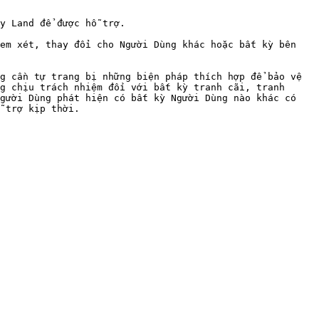
y Land để được hỗ trợ.

em xét, thay đổi cho Người Dùng khác hoặc bất kỳ bên 
g cần tự trang bị những biện pháp thích hợp để bảo vệ 
g chịu trách nhiệm đối với bất kỳ tranh cãi, tranh 
gười Dùng phát hiện có bất kỳ Người Dùng nào khác có 