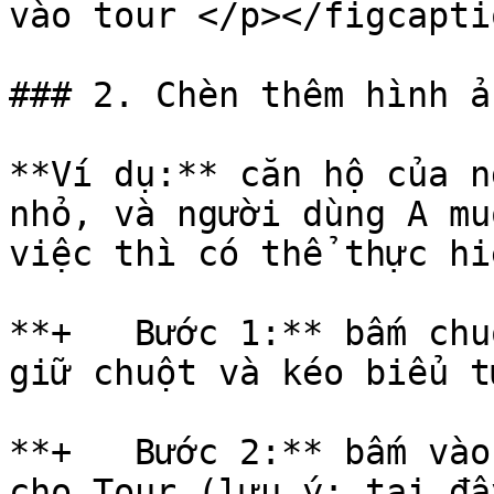
vào tour </p></figcapti
### 2. Chèn thêm hình ả
**Ví dụ:** căn hộ của n
nhỏ, và người dùng A mu
việc thì có thể thực hi
**+   Bước 1:** bấm chu
giữ chuột và kéo biểu t
**+   Bước 2:** bấm vào
cho Tour (lưu ý: tại đâ