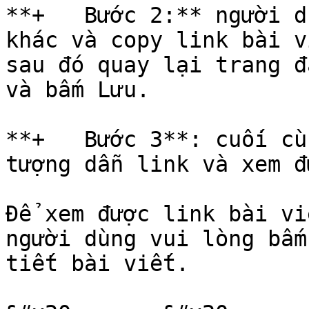
**+   Bước 2:** người d
khác và copy link bài v
sau đó quay lại trang đ
và bấm Lưu.

**+   Bước 3**: cuối cù
tượng dẫn link và xem đ
Để xem được link bài vi
người dùng vui lòng bấm
tiết bài viết.
