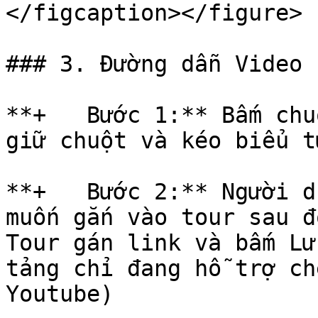
</figcaption></figure>

### 3. Đường dẫn Video

**+   Bước 1:** Bấm chu
giữ chuột và kéo biểu t
**+   Bước 2:** Người d
muốn gắn vào tour sau đ
Tour gán link và bấm Lư
tảng chỉ đang hỗ trợ ch
Youtube)
