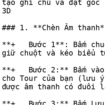
tạo ghi chú và đặt góc 
3D

### 1. **Chèn Âm thanh**
**+   Bước 1**: Bấm chu
giữ chuột và kéo biểu t
**+   Bước 2:** Bấm vào
cho Tour của bạn (lưu ý
được âm thanh có đuôi l
**+   Bước 3:** Bấm Lưu