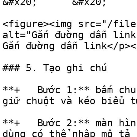
&#x20;      &#x20;

<figure><img src="/file
alt="Gắn đường dẫn link
Gắn đường dẫn link</p><
### 5. Tạo ghi chú

**+   Bước 1:** bấm chu
giữ chuột và kéo biểu t
**+   Bước 2:** màn hìn
dùng có thể nhập mô tả 