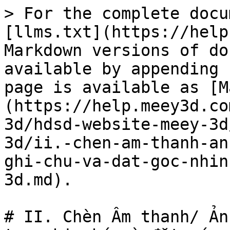
> For the complete docu
[llms.txt](https://help
Markdown versions of do
available by appending 
page is available as [M
(https://help.meey3d.co
3d/hdsd-website-meey-3d
3d/ii.-chen-am-thanh-an
ghi-chu-va-dat-goc-nhin
3d.md).

# II. Chèn Âm thanh/ Ản