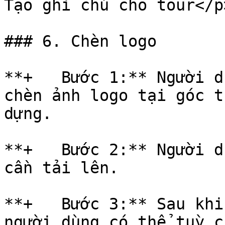
Tạo ghi chú cho tour</p
### 6. Chèn logo

**+   Bước 1:** Người d
chèn ảnh logo tại góc t
dựng.

**+   Bước 2:** Người d
cần tải lên.

**+   Bước 3:** Sau khi
người dùng có thể tuỳ c