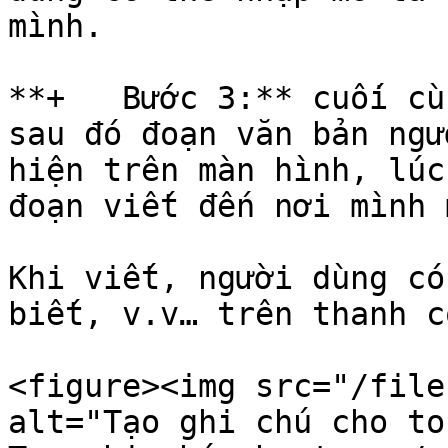
mình.

**+   Bước 3:** cuối cù
sau đó đoạn văn bản ngư
hiện trên màn hình, lúc
đoạn viết đến nơi mình 
Khi viết, người dùng có
biết, v.v… trên thanh c
<figure><img src="/file
alt="Tạo ghi chú cho to