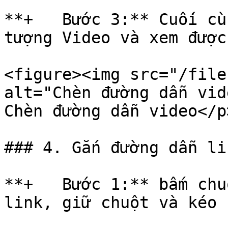
**+   Bước 3:** Cuối cù
tượng Video và xem được
<figure><img src="/file
alt="Chèn đường dẫn vid
Chèn đường dẫn video</p
### 4. Gắn đường dẫn lin
**+   Bước 1:** bấm chu
link, giữ chuột và kéo 