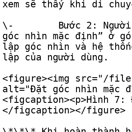
xem sẽ thấy khi di chuy
\-        Bước 2: Người
góc nhìn mặc định” ở gó
lập góc nhìn và hệ thốn
lập của người dùng.

<figure><img src="/file
alt="Đặt góc nhìn mặc đ
<figcaption><p>Hình 7: 
</figcaption></figure>

\*\*\* Khi hoàn thành h