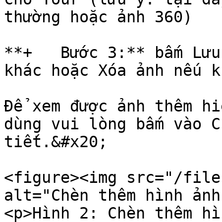
thường hoặc ảnh 360)

**+   Bước 3:** bấm Lưu
khác hoặc Xóa ảnh nếu k
Để xem được ảnh thêm hi
dùng vui lòng bấm vào C
tiết.&#x20;

<figure><img src="/file
alt="Chèn thêm hình ảnh
<p>Hình 2: Chèn thêm hì