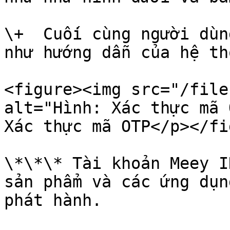
\+  Cuối cùng người dùn
như hướng dẫn của hệ thố
<figure><img src="/file
alt="Hình: Xác thực mã 
Xác thực mã OTP</p></fi
\*\*\* Tài khoản Meey I
sản phẩm và các ứng dụn