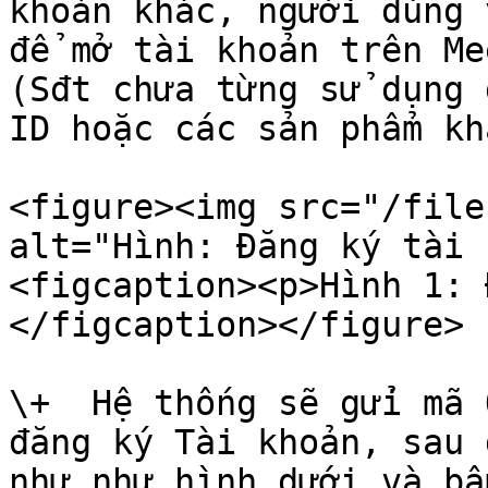
khoản khác, người dùng 
để mở tài khoản trên Me
(Sđt chưa từng sử dụng 
ID hoặc các sản phẩm kh
<figure><img src="/file
alt="Hình: Đăng ký tài 
<figcaption><p>Hình 1: 
</figcaption></figure>

\+  Hệ thống sẽ gửi mã 
đăng ký Tài khoản, sau 
như như hình dưới và bấ